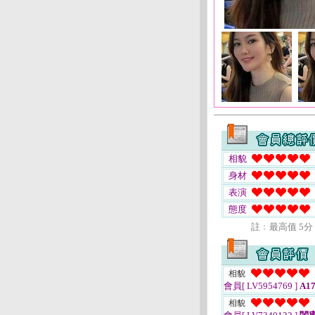
相貌
身材
表演
態度
註﹕最高值 5分
相貌
會員[ LV5954769 ]
A17
相貌