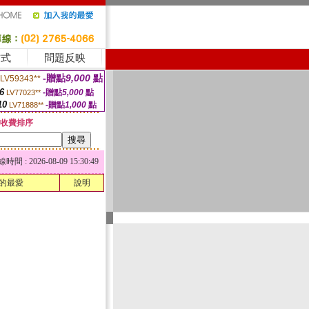
方式
問題反映
-贈點
9,000
點
LV59343**
6
-贈點
5,000
點
LV77023**
10
-贈點
1,000
點
LV71888**
收費排序
 : 2026-08-09 15:30:49
的最愛
說明