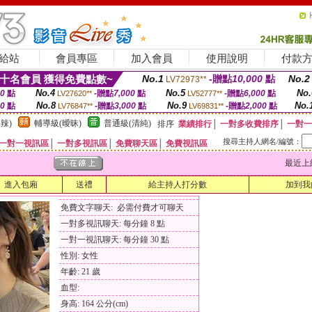
給站
會員專區
加入會員
使用說明
付款
十名會員 獲得免費點數~
No.1
-贈點
10,000
點
No.2
LV72973**
No.4
No.5
No.
00
點
-贈點
7,000
點
-贈點
6,000
點
LV27620**
LV52777**
No.8
No.9
No.
00
點
-贈點
3,000
點
-贈點
2,000
點
LV76847**
LV69831**
辣)
輔導級(曖昧)
普通級(清純)
排序
業績排行
│
一對多收費排序
│
一對一
搜尋主持人網名/編號：
一對一視訊區
│
一對多視訊區
│
免費聊天區
│
免費視訊區
最近上線時間
進入包廂
送禮
給主持人打分數
加到我
免費文字聊天: 必需付費才可聊天
一對多視訊聊天: 每分鐘 8 點
一對一視訊聊天: 每分鐘 30 點
性別: 女性
年齡: 21 歲
血型:
身高: 164 公分(cm)