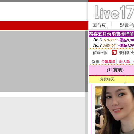
回首頁
點數補
恭喜五月份消費排行前
No.3
-贈點
8,0
LV76835**
No.7
-贈點
4,0
LV65464**
頻道指數
限制級(火
頻道
台妹專區
│
新人區
│
(11賞噴)
免費聊天