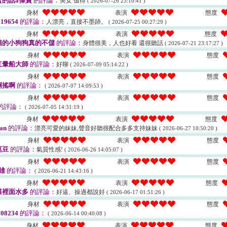
蜜的話a偉寶
的評論：
美女 值得
( 2026-07-26 23:10:41 )
身材
表演
態度
19654
的評論：
人漂亮，直接不墨跡。
( 2026-07-25 00:27:29 )
身材
表演
態度
貓的小狗狗真的不儲
的評論：
身體很美，人也好看 還很聽話
( 2026-07-21 23:17:27 )
身材
表演
態度
紅暈船大師
的評論：
好聊
( 2026-07-09 05:14:22 )
身材
表演
態度
啊搖啊
的評論：
( 2026-07-07 14:09:53 )
身材
表演
態度
的評論：
( 2026-07-05 14:31:19 )
身材
表演
態度
an
的評論：
漂亮可愛的妹妹,聲音好聽很配合多多支持妹妹
( 2026-06-27 10:50:20 )
身材
表演
態度
莫豆
的評論：
氣質性感!
( 2026-06-26 14:05:07 )
身材
表演
態度
雄
的評論：
( 2026-06-21 14:43:16 )
身材
表演
態度
蝶裡面水多
的評論：
好逼、操過都說好
( 2026-06-17 01:51:26 )
身材
表演
態度
08234
的評論：
( 2026-06-14 00:40:08 )
身材
表演
態度