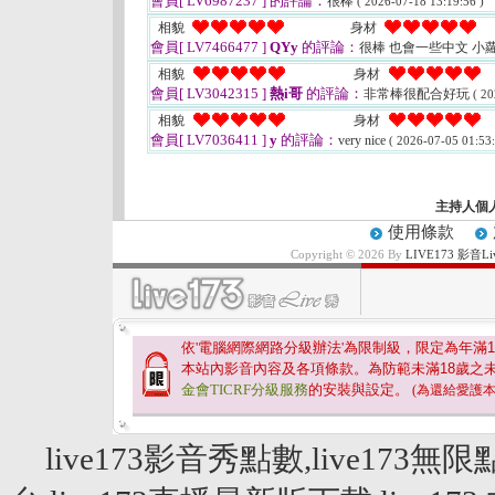
會員[ LV6987237 ]
的評論：
很棒
( 2026-07-18 13:19:56 )
相貌
身材
會員[ LV7466477 ]
QYy
的評論：
很棒 也會一些中文 小
相貌
身材
會員[ LV3042315 ]
熱i哥
的評論：
非常棒很配合好玩
( 20
相貌
身材
會員[ LV7036411 ]
y
的評論：
very nice
( 2026-07-05 01:53:
主持人個
使用條款
Copyright © 2026 By
LIVE173 影音
依'電腦網際網路分級辦法'為限制級，限定為年滿
1
本站內影音內容及各項條款。為防範未滿
18
歲之
金會TICRF分級服務
的安裝與設定。
(為還給愛護
live173影音秀點數,live173無限