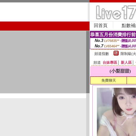
回首頁
點數補
恭喜五月份消費排行前
No.3
-贈點
8,0
LV76835**
No.7
-贈點
4,0
LV65464**
頻道指數
限制級(火
頻道
台妹專區
│
新人區
│
(小梨甜甜)
免費聊天