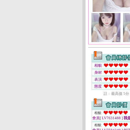
相貌
身材
表演
態度
註﹕最高值 5分
相貌
會員[ LV7631488 ]
我
相貌