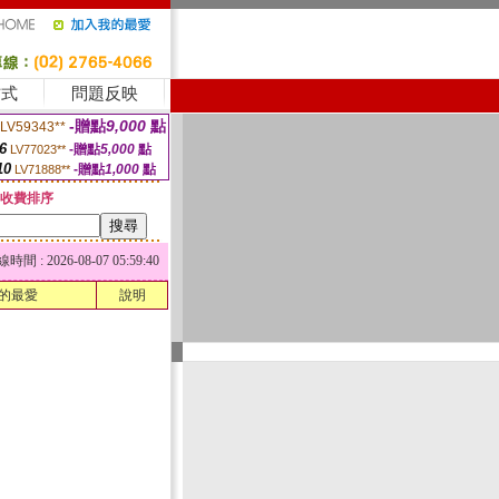
方式
問題反映
-贈點
9,000
點
LV59343**
6
-贈點
5,000
點
LV77023**
10
-贈點
1,000
點
LV71888**
收費排序
 : 2026-08-07 05:59:40
的最愛
說明