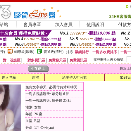
給站
會員專區
加入會員
使用說明
付款
十名會員 獲得免費點數~
No.1
-贈點
10,000
點
No.2
LV72973**
No.4
No.5
No.
00
點
-贈點
7,000
點
-贈點
6,000
點
LV27620**
LV52777**
No.8
No.9
No.
00
點
-贈點
3,000
點
-贈點
2,000
點
LV76847**
LV69831**
辣)
輔導級(曖昧)
普通級(清純)
排序
業績排行
│
一對多收費排序
│
一對一
搜尋主持人網名/編號：
一對一視訊區
│
一對多視訊區
│
免費聊天區
│
免費視訊區
最近上線時間
進入包廂
送禮
給主持人打分數
加到我
免費文字聊天: 必需付費才可聊天
一對多視訊聊天: 每分鐘 6 點
一對一視訊聊天: 每分鐘 25 點
性別: 女性
年齡: 26 歲
血型: B型
身高: 174 公分(cm)